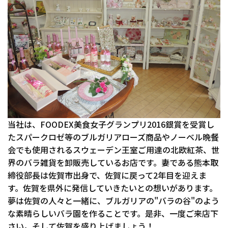
当社は、FOODEX美食女子グランプリ2016銀賞を受賞し
たスパークロゼ等のブルガリアローズ商品やノーベル晩餐
会でも使用されるスウェーデン王室ご用達の北欧紅茶、世
界のバラ雑貨を卸販売しているお店です。妻である熊本取
締役部長は佐賀市出身で、佐賀に戻って2年目を迎えま
す。佐賀を県外に発信していきたいとの想いがあります。
夢は佐賀の人々と一緒に、ブルガリアの"バラの谷"のよう
な素晴らしいバラ園を作ることです。是非、一度ご来店下
さい。そして佐賀を盛り上げましょう！